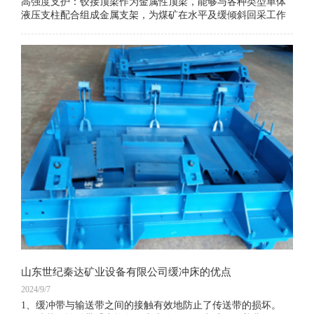
高强度支护：铰接顶梁作为金属性顶梁，能够与各种类型单体
液压支柱配合组成金属支架，为煤矿在水平及缓倾斜回采工作
面提供高强度支护。它能够承受顶板压力，确保工作面的稳定
与安全。
悬臂支护：铰接顶梁具有悬臂支护的特性，能够支护工作面煤
壁前边的运输机道上面的顶板，使煤壁与支柱间有较大的无支
护空间。这种支护方式不仅为采煤机提供了更广阔的施工空
间，还便于行人、行车和回采作业的进行。
​山东世纪秦达矿业设备有限公司缓冲床的优点
2024/9/7
1、缓冲带与输送带之间的接触有效地防止了传送带的损坏。