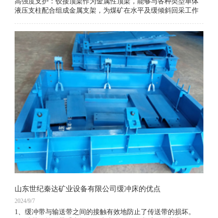
高强度支护：铰接顶梁作为金属性顶梁，能够与各种类型单体
液压支柱配合组成金属支架，为煤矿在水平及缓倾斜回采工作
面提供高强度支护。它能够承受顶板压力，确保工作面的稳定
与安全。
悬臂支护：铰接顶梁具有悬臂支护的特性，能够支护工作面煤
壁前边的运输机道上面的顶板，使煤壁与支柱间有较大的无支
护空间。这种支护方式不仅为采煤机提供了更广阔的施工空
间，还便于行人、行车和回采作业的进行。
​山东世纪秦达矿业设备有限公司缓冲床的优点
2024/9/7
1、缓冲带与输送带之间的接触有效地防止了传送带的损坏。