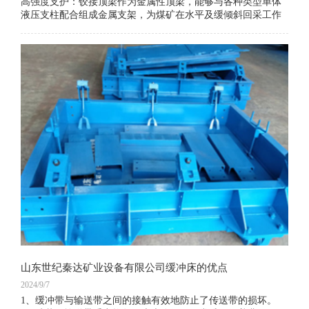
高强度支护：铰接顶梁作为金属性顶梁，能够与各种类型单体
液压支柱配合组成金属支架，为煤矿在水平及缓倾斜回采工作
面提供高强度支护。它能够承受顶板压力，确保工作面的稳定
与安全。
悬臂支护：铰接顶梁具有悬臂支护的特性，能够支护工作面煤
壁前边的运输机道上面的顶板，使煤壁与支柱间有较大的无支
护空间。这种支护方式不仅为采煤机提供了更广阔的施工空
间，还便于行人、行车和回采作业的进行。
​山东世纪秦达矿业设备有限公司缓冲床的优点
2024/9/7
1、缓冲带与输送带之间的接触有效地防止了传送带的损坏。