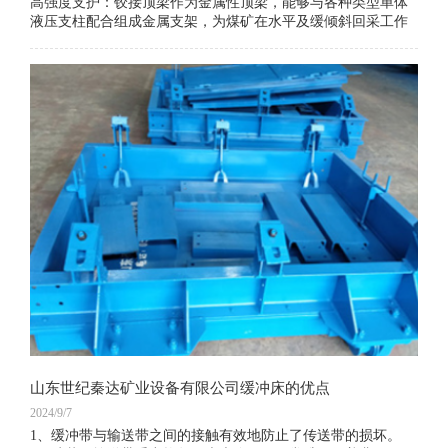
高强度支护：铰接顶梁作为金属性顶梁，能够与各种类型单体
液压支柱配合组成金属支架，为煤矿在水平及缓倾斜回采工作
面提供高强度支护。它能够承受顶板压力，确保工作面的稳定
与安全。
悬臂支护：铰接顶梁具有悬臂支护的特性，能够支护工作面煤
壁前边的运输机道上面的顶板，使煤壁与支柱间有较大的无支
护空间。这种支护方式不仅为采煤机提供了更广阔的施工空
间，还便于行人、行车和回采作业的进行。
​山东世纪秦达矿业设备有限公司缓冲床的优点
2024/9/7
1、缓冲带与输送带之间的接触有效地防止了传送带的损坏。